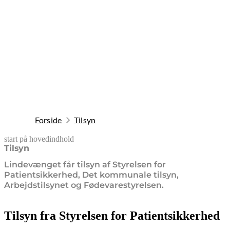
Forside
Tilsyn
start på hovedindhold
senest opdateret 19. februar 2026
Tilsyn
Lindevænget får tilsyn af Styrelsen for
Patientsikkerhed, Det kommunale tilsyn,
Arbejdstilsynet og Fødevarestyrelsen.
Tilsyn fra Styrelsen for Patientsikkerhed