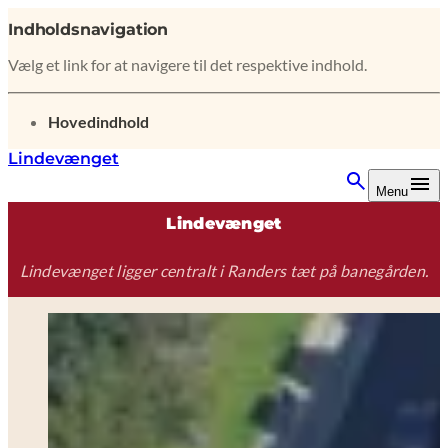
Indholdsnavigation
Vælg et link for at navigere til det respektive indhold.
gå til
Hovedindhold
Lindevænget
Menu
Lindevænget
Lindevænget ligger centralt i Randers tæt på banegården.