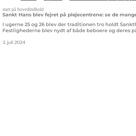
start på hovedindhold
senest opdateret 10. februar 2026
Sankt Hans blev fejret på plejecentrene: se de mange
I ugerne 25 og 26 blev der traditionen tro holdt Sa
Festlighederne blev nydt af både beboere og deres p
3. juli 2024