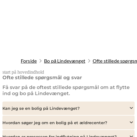
Forside
Bo på Lindevænget
Ofte stillede spørgs
start på hovedindhold
senest opdateret 10. februar 2026
Ofte stillede spørgsmål og svar
Få svar på de oftest stillede spørgsmål om at flytte
ind og bo på Lindevænget.
Kan jeg se en bolig på Lindevænget?
Hvordan søger jeg om en bolig på et ældrecenter?
Hvordan er processen for indflytning på Lindevænget?